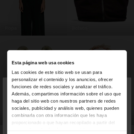
ropa
bolsos
Esta página web usa cookies
Las cookies de este sitio web se usan para
×
personalizar el contenido y los anuncios, ofrecer
hola
funciones de redes sociales y analizar el tráfico.
Además, compartimos información sobre el uso que
haga del sitio web con nuestros partners de redes
Estás accediendo a la web de España. ¿Quieres ir a
sociales, publicidad y análisis web, quienes pueden
la web de United States?
combinarla con otra información que les haya
zapatos
bisutería
proporcionado o que hayan recopilado a partir del
uso que haya hecho de sus servicios.
No, continuar en la web
Sí, llévame a