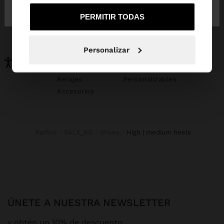
de España
United States
PERMITIR TODAS
PUEDE INTERESARTE
Novedades
Bolsos
Personalizar
Ropa
Bisutería
Zapatos
Carteras
Relojes
Personalizables
Accesorios
Parfois
SALE_RO
Shoes
high | medium heels
ÚNETE A NUESTRA NEWSLETTER
y obtén un 10% de descuento