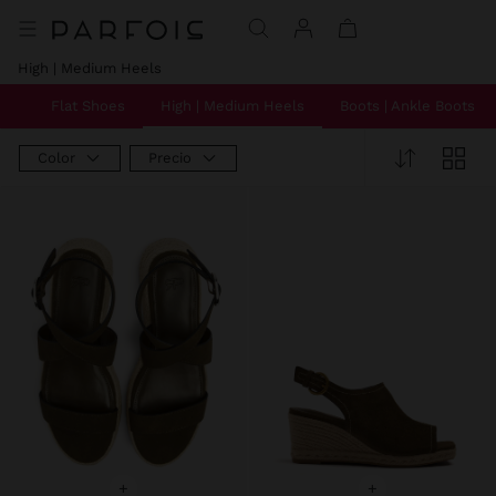
Precio rebajado de
A
Precio rebajado de
A
High | Medium Heels
rs
Flat Shoes
High | Medium Heels
Boots | Ankle Boots
Color
Precio
+
+