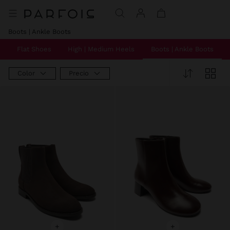
Precio rebajado de
A
Precio rebajado de
A
Boots | Ankle Boots
s
Flat Shoes
High | Medium Heels
Boots | Ankle Boots
Color
Precio
+
+