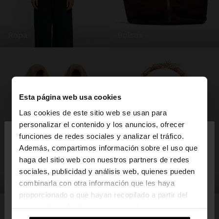
ropa
bolsos
Esta página web usa cookies
Las cookies de este sitio web se usan para
×
personalizar el contenido y los anuncios, ofrecer
hola
funciones de redes sociales y analizar el tráfico.
Además, compartimos información sobre el uso que
haga del sitio web con nuestros partners de redes
Estás accediendo a la web de España. ¿Quieres ir a
sociales, publicidad y análisis web, quienes pueden
la web de United States?
zapatos
bisutería
combinarla con otra información que les haya
proporcionado o que hayan recopilado a partir del
uso que haya hecho de sus servicios.
No, continuar en la web
Sí, llévame a