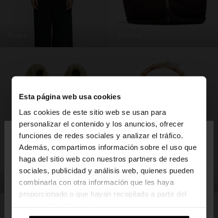
ropa
bolsos
Esta página web usa cookies
Las cookies de este sitio web se usan para
×
personalizar el contenido y los anuncios, ofrecer
hola
funciones de redes sociales y analizar el tráfico.
Además, compartimos información sobre el uso que
haga del sitio web con nuestros partners de redes
Estás accediendo a la web de España. ¿Quieres ir a
sociales, publicidad y análisis web, quienes pueden
la web de United States?
zapatos
bisutería
combinarla con otra información que les haya
proporcionado o que hayan recopilado a partir del
uso que haya hecho de sus servicios.
No, continuar en la web
Sí, llévame a