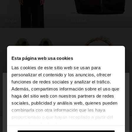
ropa
bolsos
Esta página web usa cookies
Las cookies de este sitio web se usan para
×
personalizar el contenido y los anuncios, ofrecer
hola
funciones de redes sociales y analizar el tráfico.
Además, compartimos información sobre el uso que
haga del sitio web con nuestros partners de redes
Estás accediendo a la web de España. ¿Quieres ir a
sociales, publicidad y análisis web, quienes pueden
la web de United States?
zapatos
bisutería
combinarla con otra información que les haya
proporcionado o que hayan recopilado a partir del
uso que haya hecho de sus servicios.
No, continuar en la web
Sí, llévame a