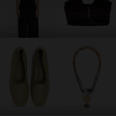
ropa
bolsos
zapatos
bisutería