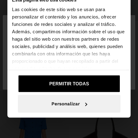
Las cookies de este sitio web se usan para
+
×
personalizar el contenido y los anuncios, ofrecer
hola
funciones de redes sociales y analizar el tráfico.
PENDIENTES EAR JACKET CON ESTRELLAS - ACERO INOXIDABLE
Además, compartimos información sobre el uso que
17,99 €
3,99 €
78%
haga del sitio web con nuestros partners de redes
Estás accediendo a la web de España. ¿Quieres ir a
sociales, publicidad y análisis web, quienes pueden
la web de United States?
combinarla con otra información que les haya
INSPÍRATE
proporcionado o que hayan recopilado a partir del
Descubre nuevas ideas de styling y
uso que haya hecho de sus servicios.
No, continuar en la web
Sí, llévame a
explora nuestra nueva colección.
de España
United States
PERMITIR TODAS
Personalizar