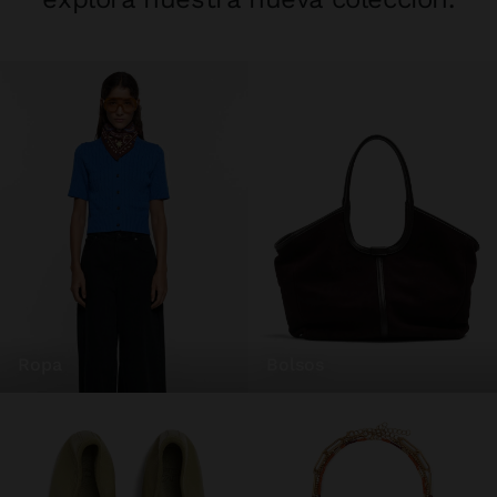
ropa
bolsos