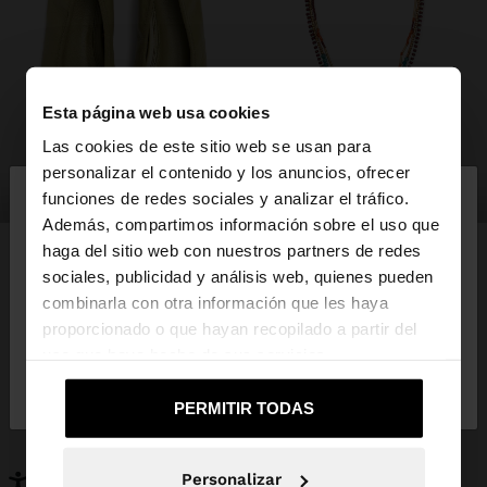
Esta página web usa cookies
Las cookies de este sitio web se usan para
×
personalizar el contenido y los anuncios, ofrecer
hola
zapatos
bisutería
funciones de redes sociales y analizar el tráfico.
Además, compartimos información sobre el uso que
haga del sitio web con nuestros partners de redes
Estás accediendo a la web de España. ¿Quieres ir a
sociales, publicidad y análisis web, quienes pueden
la web de United States?
combinarla con otra información que les haya
PUEDE INTERESARTE
proporcionado o que hayan recopilado a partir del
Novedades
Bolsos
uso que haya hecho de sus servicios.
No, continuar en la web
Sí, llévame a
Ropa
Bisutería
de España
United States
Zapatos
Carteras
PERMITIR TODAS
Relojes
Personalizables
Accesorios
Personalizar