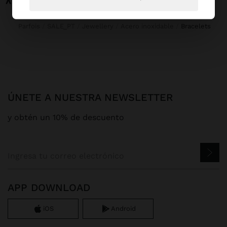
Parfois
SALE_PT
Jewellery
Acero inoxidable
bracelets
ÚNETE A NUESTRA NEWSLETTER
y obtén un 10% de descuento
APP DOWNLOAD
iOS
Android