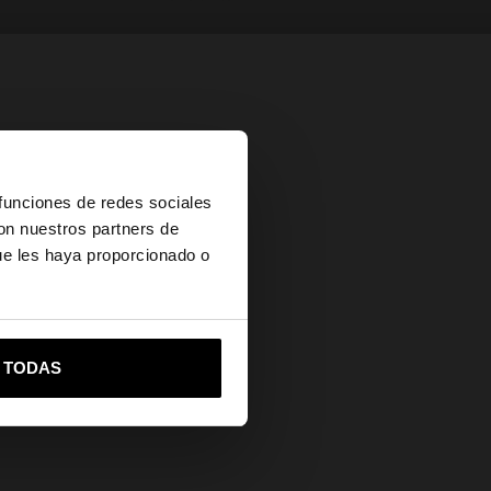
×
 funciones de redes sociales
con nuestros partners de
ue les haya proporcionado o
vame a United States
R TODAS