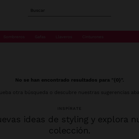
Buscar
Sombreros
Gafas
Llaveros
Cinturones
No se han encontrado resultados para "{0}".
ueba otra búsqueda o descubre nuestras sugerencias aba
INSPÍRATE
evas ideas de styling y explora n
colección.