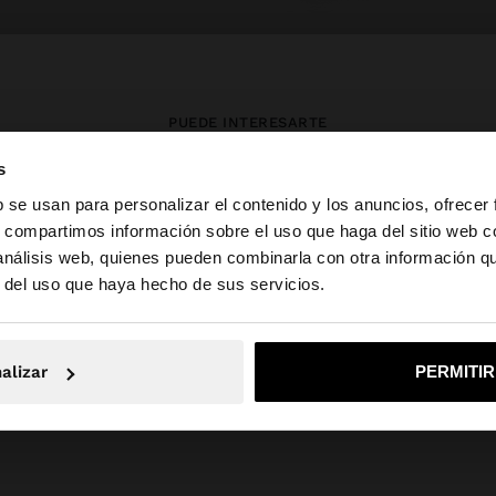
PUEDE INTERESARTE
s
Novedades
Bolsos
Ropa
b se usan para personalizar el contenido y los anuncios, ofrecer
Bisutería
Zapatos
Carteras
s, compartimos información sobre el uso que haga del sitio web 
Relojes
Personalizables
Accesorios
 análisis web, quienes pueden combinarla con otra información q
la web de España. ¿Quieres ir a la web de United States?
r del uso que haya hecho de sus servicios.
No, continuar en la web de España
Sí, llé
alizar
PERMITI
Parfois
SALE_PT
Accessories
abanicos