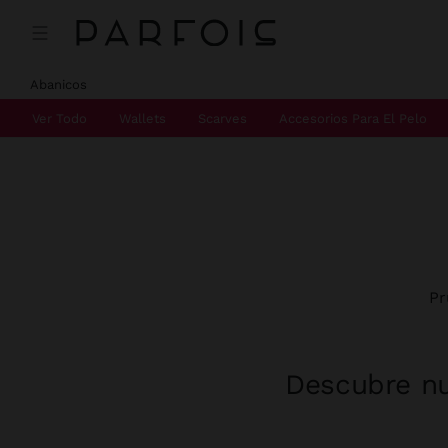
Abanicos
Ver Todo
Wallets
Scarves
Accesorios Para El Pelo
Pr
Descubre nu