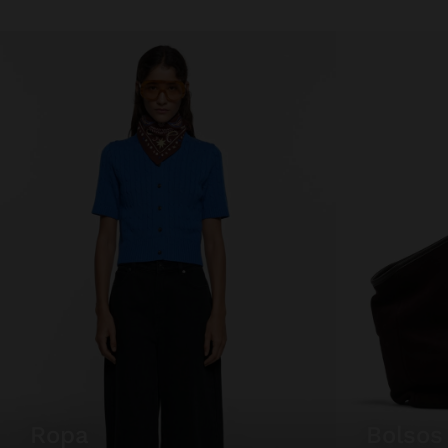
ropa
bolsos