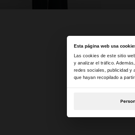
Esta página web usa cookie
hola
Las cookies de este sitio we
y analizar el tráfico. Ademá
redes sociales, publicidad y
Estás accediendo a 
que hayan recopilado a parti
Person