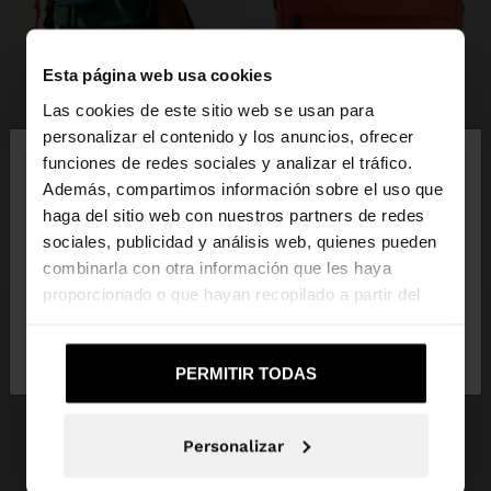
Esta página web usa cookies
Las cookies de este sitio web se usan para
+
+
×
personalizar el contenido y los anuncios, ofrecer
hola
funciones de redes sociales y analizar el tráfico.
MOCHILA DE NYLON CON PENDURO
New to sale
Además, compartimos información sobre el uso que
BOLSO DE FIN DE SEMANA DE NYLON
29,99 €
19,99 €
33%
haga del sitio web con nuestros partners de redes
Estás accediendo a la web de España. ¿Quieres ir a
35,99 €
25,99 €
28%
+1
sociales, publicidad y análisis web, quienes pueden
la web de United States?
+1
combinarla con otra información que les haya
proporcionado o que hayan recopilado a partir del
uso que haya hecho de sus servicios.
No, continuar en la web
Sí, llévame a
de España
United States
PERMITIR TODAS
Personalizar