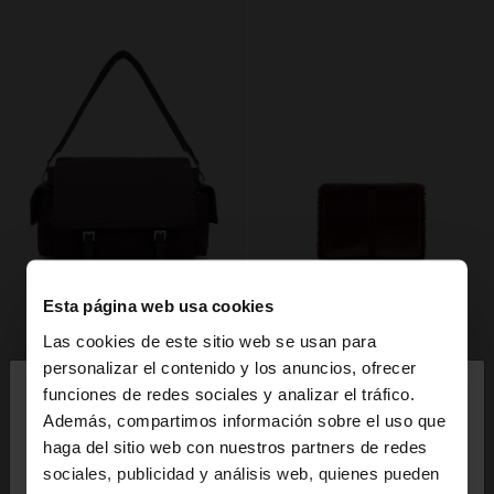
Esta página web usa cookies
Las cookies de este sitio web se usan para
×
personalizar el contenido y los anuncios, ofrecer
hola
funciones de redes sociales y analizar el tráfico.
Además, compartimos información sobre el uso que
haga del sitio web con nuestros partners de redes
Estás accediendo a la web de España. ¿Quieres ir a
sociales, publicidad y análisis web, quienes pueden
la web de United States?