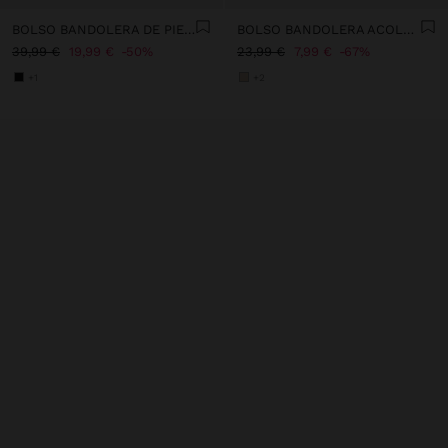
BOLSO BANDOLERA DE PIEL ESTAMPADO ANIMAL
BOLSO BANDOLERA ACOLCHADO TEXTURA SUAVE
39,99 €
19,99 €
50%
23,99 €
7,99 €
67%
+1
+2