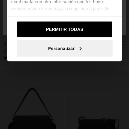
combinarla con otra información que les haya
proporcionado o que hayan recopilado a partir del
uso que haya hecho de sus servicios.
No, continuar en la web
Sí, llévame a
de España
United States
PERMITIR TODAS
+
+
BOLSO BANDOLERA DE NYLON CON SOLAPA
BOLSO BANDOLERA BORDES EFECTO PELO
Personalizar
27,99 €
9,99 €
64%
19,99 €
5,99 €
70%
+1
+2