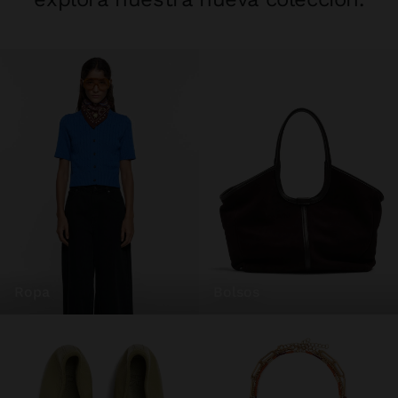
ropa
bolsos