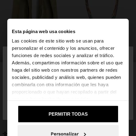
Esta página web usa cookies
Las cookies de este sitio web se usan para
×
personalizar el contenido y los anuncios, ofrecer
hola
zapatos
bisutería
funciones de redes sociales y analizar el tráfico.
Además, compartimos información sobre el uso que
haga del sitio web con nuestros partners de redes
Estás accediendo a la web de España. ¿Quieres ir a
sociales, publicidad y análisis web, quienes pueden
la web de United States?
combinarla con otra información que les haya
PUEDE INTERESARTE
proporcionado o que hayan recopilado a partir del
Novedades
Bolsos
uso que haya hecho de sus servicios.
No, continuar en la web
Sí, llévame a
Ropa
Bisutería
de España
United States
Zapatos
Carteras
PERMITIR TODAS
Relojes
Personalizables
Accesorios
Personalizar