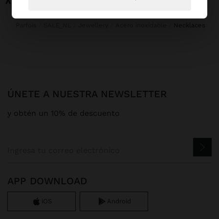
Parfois
SALE_NL
Jewellery
Acero inoxidable
necklaces
ÚNETE A NUESTRA NEWSLETTER
y obtén un 10% de descuento
APP DOWNLOAD
iOS
Android