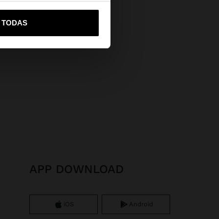
vame a United States
R TODAS
APP DOWNLOAD
iOS
Android