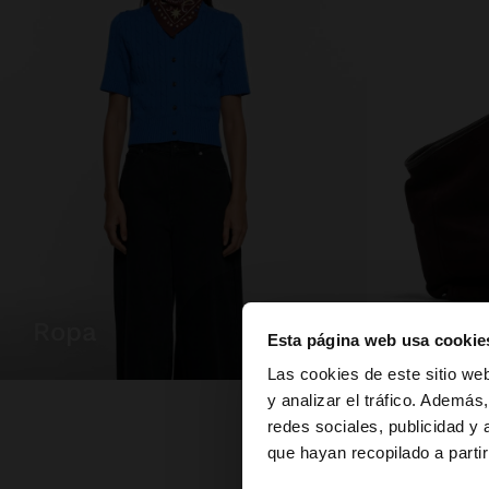
ropa
bolsos
Esta página web usa cookie
hola
Las cookies de este sitio we
y analizar el tráfico. Ademá
redes sociales, publicidad y
Estás accediendo a 
que hayan recopilado a parti