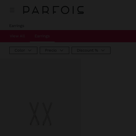
Precio rebajado de
A
Earrings
View All
Earrings
Color
Precio
Discount %