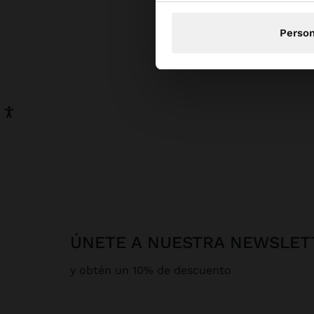
Person
ÚNETE A NUESTRA NEWSLET
y obtén un 10% de descuento