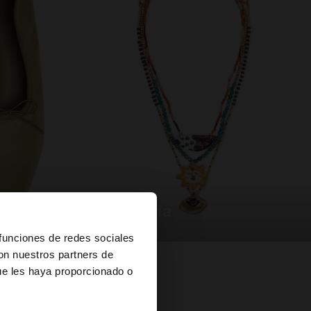
bisutería
×
 funciones de redes sociales
con nuestros partners de
ue les haya proporcionado o