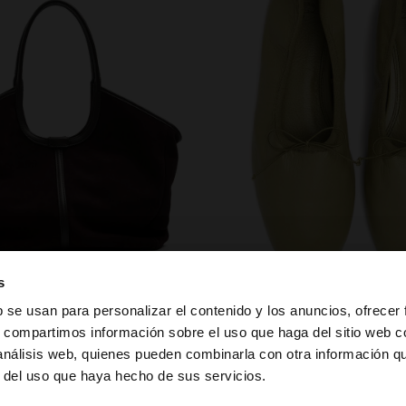
zapatos
s
b se usan para personalizar el contenido y los anuncios, ofrecer
s, compartimos información sobre el uso que haga del sitio web 
 análisis web, quienes pueden combinarla con otra información q
la web de España. ¿Quieres ir a la web de United States?
r del uso que haya hecho de sus servicios.
PUEDE INTERESARTE