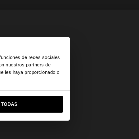
×
 funciones de redes sociales
con nuestros partners de
ue les haya proporcionado o
vame a United States
R TODAS