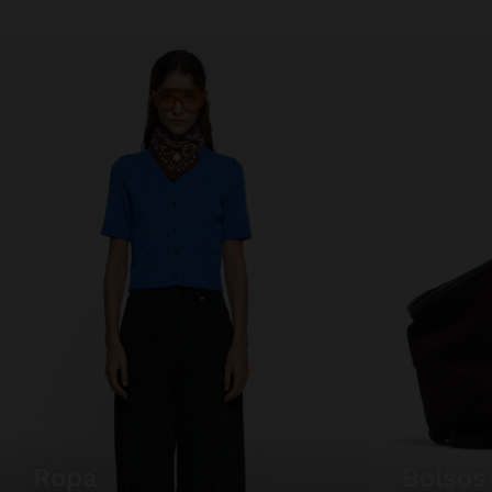
ropa
bolsos