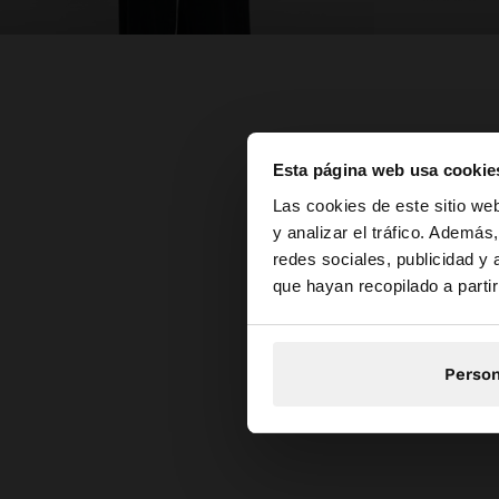
Esta página web usa cookie
hola
Las cookies de este sitio we
y analizar el tráfico. Ademá
redes sociales, publicidad y
Estás accediendo a 
que hayan recopilado a parti
Person