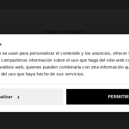
PUEDE INTERESARTE
s
Novedades
Bolsos
Ropa
b se usan para personalizar el contenido y los anuncios, ofrecer
Bisutería
Zapatos
Carteras
s, compartimos información sobre el uso que haga del sitio web 
Relojes
Personalizables
Accesorios
 análisis web, quienes pueden combinarla con otra información q
la web de España. ¿Quieres ir a la web de United States?
r del uso que haya hecho de sus servicios.
No, continuar en la web de España
Sí, llé
alizar
PERMITI
Parfois
SALE_NL
Jewellery
925 Sterling Silver
bracelets