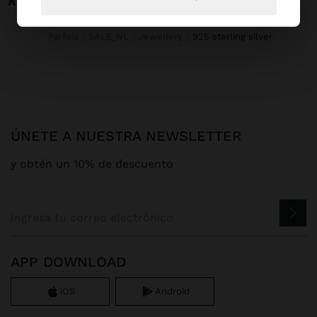
Parfois
SALE_NL
Jewellery
925 sterling silver
ÚNETE A NUESTRA NEWSLETTER
y obtén un 10% de descuento
APP DOWNLOAD
iOS
Android