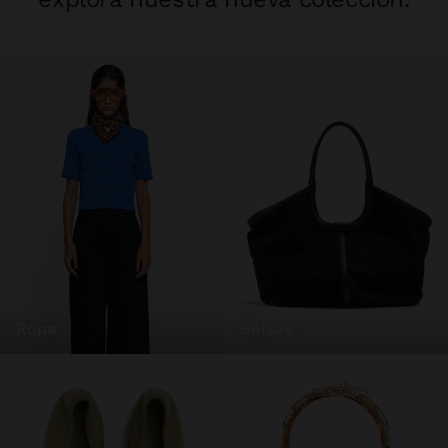
ropa
bolsos