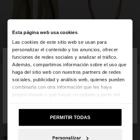
Esta página web usa cookies
Las cookies de este sitio web se usan para
×
personalizar el contenido y los anuncios, ofrecer
hola
zapatos
bisutería
funciones de redes sociales y analizar el tráfico.
Además, compartimos información sobre el uso que
haga del sitio web con nuestros partners de redes
Estás accediendo a la web de España. ¿Quieres ir a
sociales, publicidad y análisis web, quienes pueden
la web de United States?
combinarla con otra información que les haya
PUEDE INTERESARTE
proporcionado o que hayan recopilado a partir del
Novedades
Bolsos
uso que haya hecho de sus servicios.
No, continuar en la web
Sí, llévame a
Ropa
Bisutería
de España
United States
Zapatos
Carteras
PERMITIR TODAS
Relojes
Personalizables
Accesorios
Personalizar