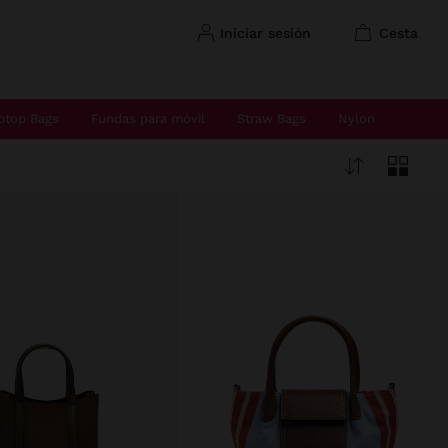
iniciar sesión
cesta
ptop Bags
Fundas para móvil
Straw Bags
Nylon