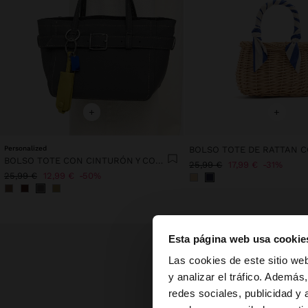
+
+
Personalized
BOLSO TOTE CON CINTURÓN Y COLGANTE
25,99 €
17,99 €
31%
25,99 €
12,99 €
50%
Esta página web usa cookie
hola
Las cookies de este sitio we
y analizar el tráfico. Ademá
redes sociales, publicidad y
Estás accediendo a 