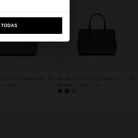
vame a United States
R TODAS
+
+
BOLSO TOTE EFECTO CRAQUELADO CON BANDOLERA
BOLSO TOTE CON TEXTURA S
9 €
54%
25,99 €
12,99 €
50%