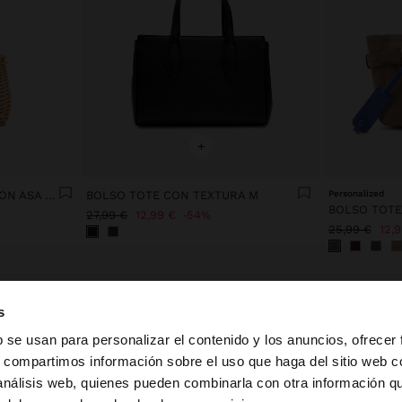
+
BOLSO TOTE DE RATTAN CON ASA TRENZADA
BOLSO TOTE CON TEXTURA M
Personalized
27,99 €
12,99 €
54%
25,99 €
12,
s
b se usan para personalizar el contenido y los anuncios, ofrecer
s, compartimos información sobre el uso que haga del sitio web 
 análisis web, quienes pueden combinarla con otra información q
la web de España. ¿Quieres ir a la web de United States?