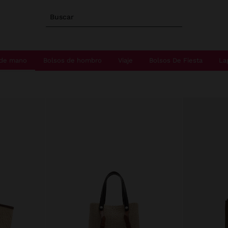
Buscar
 de mano
Bolsos de hombro
Viaje
Bolsos De Fiesta
La