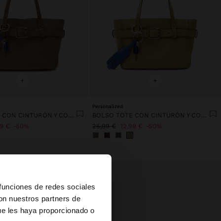
+
+
Personalized
BOLSO TOTE CON CINTURÓN Y COLGANTE
BOLSO TOTE CON CINTURÓN Y COLGANTE
99 €
50%
25,99 €
12,99 €
50%
×
 funciones de redes sociales
con nuestros partners de
ue les haya proporcionado o