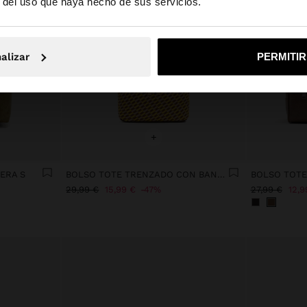
r del uso que haya hecho de sus servicios.
No, continuar en la web de España
Sí, llé
alizar
PERMITI
+
ERA S
BOLSO TOTE TRENZADO CON BANDOLERA
29,99 €
15,99 €
47%
27,99 €
12,9