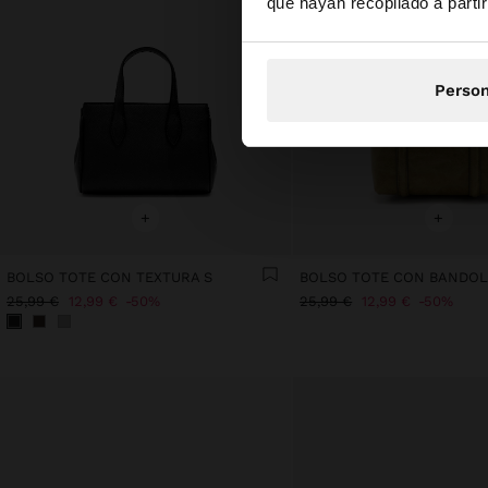
que hayan recopilado a parti
Person
+
+
BOLSO TOTE CON TEXTURA S
BOLSO TOTE CON BANDOL
25,99 €
12,99 €
50%
25,99 €
12,99 €
50%