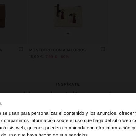
+
A
MONEDERO CON ABALORIOS
15,99 €
7,99 €
50%
INSPÍRATE
evas ideas de styling y explora n
colección.
s
b se usan para personalizar el contenido y los anuncios, ofrecer
s, compartimos información sobre el uso que haga del sitio web 
 análisis web, quienes pueden combinarla con otra información q
la web de España. ¿Quieres ir a la web de United States?
r del uso que haya hecho de sus servicios.