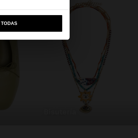
vame a United States
R TODAS
bisutería