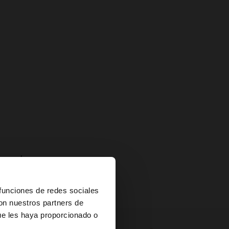
uestra nueva
×
 funciones de redes sociales
con nuestros partners de
ue les haya proporcionado o