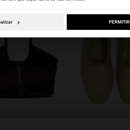
No, continuar en la web de España
Sí, llé
alizar
PERMITI
zapatos