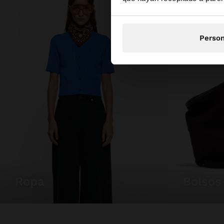
Person
ropa
bolsos