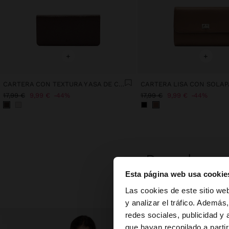
+
+
CARTERA CON TEXTURA Y ASA DE CORDÓN
CARTERA LISA CON SOLAP
17,99 €
9,99 €
44%
17,99 €
9,99 €
44%
Descubre nu
Esta página web usa cookie
hola
Las cookies de este sitio we
y analizar el tráfico. Ademá
redes sociales, publicidad y
Estás accediendo a 
que hayan recopilado a parti