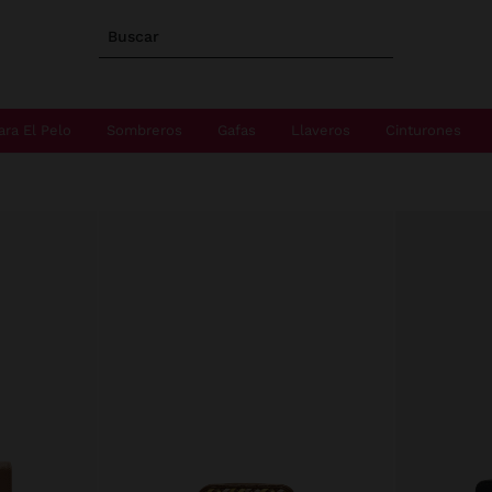
Buscar
ara El Pelo
Sombreros
Gafas
Llaveros
Cinturones