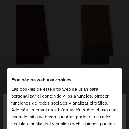
Esta página web usa cookies
Las cookies de este sitio web se usan para
×
personalizar el contenido y los anuncios, ofrecer
hola
funciones de redes sociales y analizar el tráfico.
Además, compartimos información sobre el uso que
haga del sitio web con nuestros partners de redes
Estás accediendo a la web de España. ¿Quieres ir a
sociales, publicidad y análisis web, quienes pueden
la web de United States?