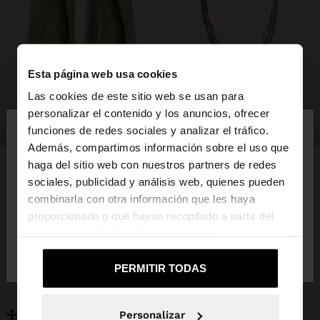
Esta página web usa cookies
Las cookies de este sitio web se usan para
×
personalizar el contenido y los anuncios, ofrecer
hola
zapatos
bisutería
funciones de redes sociales y analizar el tráfico.
Además, compartimos información sobre el uso que
haga del sitio web con nuestros partners de redes
Estás accediendo a la web de España. ¿Quieres ir a
sociales, publicidad y análisis web, quienes pueden
la web de United States?
combinarla con otra información que les haya
PUEDE INTERESARTE
proporcionado o que hayan recopilado a partir del
Novedades
Bolsos
uso que haya hecho de sus servicios.
No, continuar en la web
Sí, llévame a
Ropa
Bisutería
de España
United States
Zapatos
Carteras
PERMITIR TODAS
Relojes
Personalizables
Accesorios
Personalizar