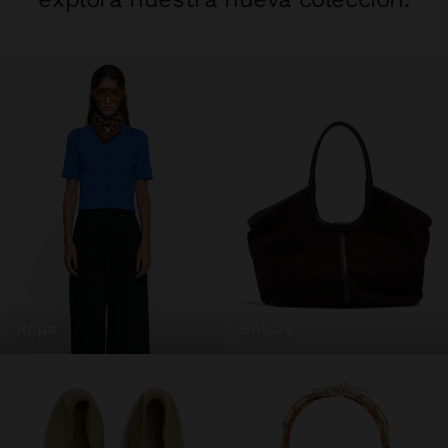
ropa
bolsos