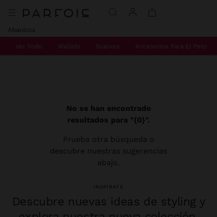
Abanicos
Ver Todo
Wallets
Scarves
Accesorios Para El Pelo
No se han encontrado
resultados para "{0}".
Prueba otra búsqueda o
descubre nuestras sugerencias
abajo.
INSPÍRATE
Descubre nuevas ideas de styling y
explora nuestra nueva colección.