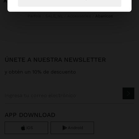
Parfois
SALE_NL
Accessories
abanicos
ÚNETE A NUESTRA NEWSLETTER
y obtén un 10% de descuento
APP DOWNLOAD
iOS
Android