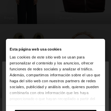
ropa
bolsos
Esta página web usa cookies
Las cookies de este sitio web se usan para
×
personalizar el contenido y los anuncios, ofrecer
hola
funciones de redes sociales y analizar el tráfico.
Además, compartimos información sobre el uso que
haga del sitio web con nuestros partners de redes
Estás accediendo a la web de España. ¿Quieres ir a
sociales, publicidad y análisis web, quienes pueden
la web de United States?
zapatos
bisutería
combinarla con otra información que les haya
proporcionado o que hayan recopilado a partir del
uso que haya hecho de sus servicios.
No, continuar en la web
Sí, llévame a