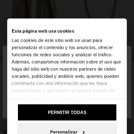
Esta página web usa cookies
Las cookies de este sitio web se usan para
×
personalizar el contenido y los anuncios, ofrecer
hola
zapatos
bisutería
funciones de redes sociales y analizar el tráfico.
Además, compartimos información sobre el uso que
haga del sitio web con nuestros partners de redes
Estás accediendo a la web de España. ¿Quieres ir a
sociales, publicidad y análisis web, quienes pueden
la web de United States?
combinarla con otra información que les haya
PUEDE INTERESARTE
proporcionado o que hayan recopilado a partir del
Novedades
Bolsos
uso que haya hecho de sus servicios.
No, continuar en la web
Sí, llévame a
Ropa
Bisutería
de España
United States
Zapatos
Carteras
PERMITIR TODAS
Relojes
Personalizables
Accesorios
Personalizar