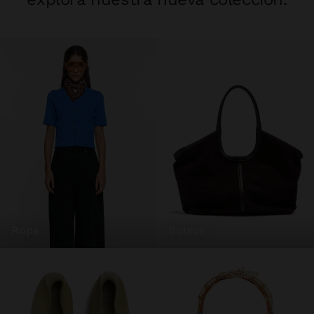
ropa
bolsos