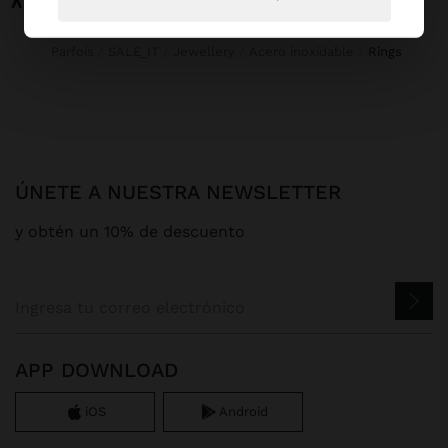
Parfois
SALE_IT
Jewellery
Acero inoxidable
rings
ÚNETE A NUESTRA NEWSLETTER
y obtén un 10% de descuento
APP DOWNLOAD
iOS
Android