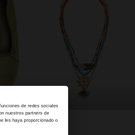
bisutería
×
 funciones de redes sociales
con nuestros partners de
ue les haya proporcionado o