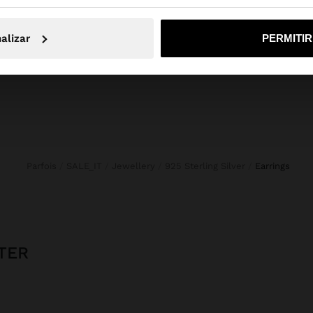
No, continuar en la web de España
Sí, llé
Novedades
Bolsos
Ropa
alizar
PERMITI
Bisutería
Zapatos
Carteras
Relojes
Personalizables
Accesorios
Parfois
SALE_IT
Jewellery
925 Sterling Silver
earrings
TER