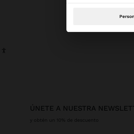
Person
ÚNETE A NUESTRA NEWSLET
y obtén un 10% de descuento