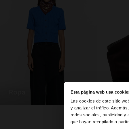
ropa
bolsos
Esta página web usa cookie
hola
Las cookies de este sitio we
y analizar el tráfico. Ademá
redes sociales, publicidad y
Estás accediendo a 
que hayan recopilado a parti