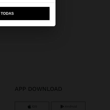
vame a United States
R TODAS
APP DOWNLOAD
iOS
Android