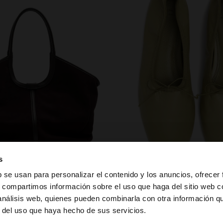
zapatos
s
b se usan para personalizar el contenido y los anuncios, ofrecer
s, compartimos información sobre el uso que haga del sitio web 
 análisis web, quienes pueden combinarla con otra información q
la web de España. ¿Quieres ir a la web de United States?
r del uso que haya hecho de sus servicios.
PUEDE INTERESARTE