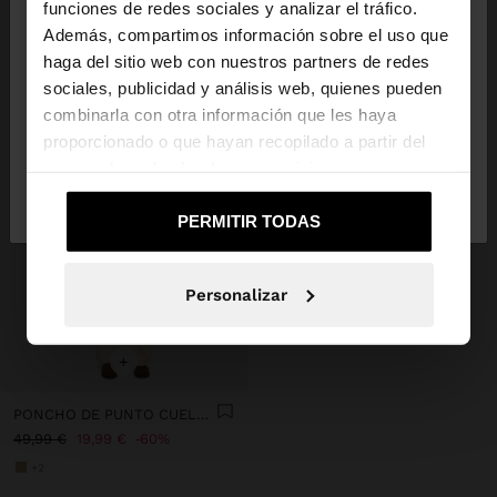
×
hola
funciones de redes sociales y analizar el tráfico.
Además, compartimos información sobre el uso que
haga del sitio web con nuestros partners de redes
Estás accediendo a la web de España. ¿Quieres ir a
sociales, publicidad y análisis web, quienes pueden
la web de United States?
combinarla con otra información que les haya
proporcionado o que hayan recopilado a partir del
uso que haya hecho de sus servicios.
No, continuar en la web
Sí, llévame a
de España
United States
PERMITIR TODAS
Personalizar
+
PONCHO DE PUNTO CUELLO EFECTO PELO
49,99 €
19,99 €
60%
+2