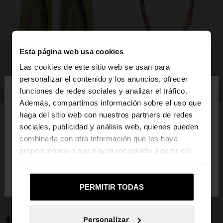
Esta página web usa cookies
Las cookies de este sitio web se usan para
×
personalizar el contenido y los anuncios, ofrecer
hola
zapatos
bisutería
funciones de redes sociales y analizar el tráfico.
Además, compartimos información sobre el uso que
haga del sitio web con nuestros partners de redes
Estás accediendo a la web de España. ¿Quieres ir a
sociales, publicidad y análisis web, quienes pueden
la web de United States?
combinarla con otra información que les haya
PUEDE INTERESARTE
proporcionado o que hayan recopilado a partir del
Novedades
Bolsos
uso que haya hecho de sus servicios.
No, continuar en la web
Sí, llévame a
Ropa
Bisutería
de España
United States
Zapatos
Carteras
PERMITIR TODAS
Relojes
Personalizables
Accesorios
Personalizar