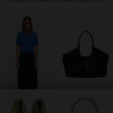
ropa
bolsos