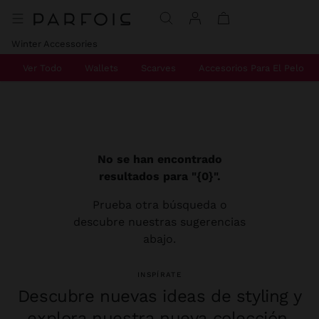
Winter Accessories
Ver Todo
Wallets
Scarves
Accesorios Para El Pelo
No se han encontrado
resultados para "{0}".
Prueba otra búsqueda o
descubre nuestras sugerencias
abajo.
INSPÍRATE
Descubre nuevas ideas de styling y
explora nuestra nueva colección.