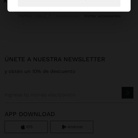
Parfois
SALE_IT
Accessories
winter accessories
ÚNETE A NUESTRA NEWSLETTER
y obtén un 10% de descuento
APP DOWNLOAD
iOS
Android