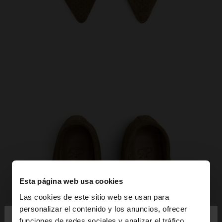
Esta página web usa cookies
Las cookies de este sitio web se usan para
×
personalizar el contenido y los anuncios, ofrecer
hola
funciones de redes sociales y analizar el tráfico.