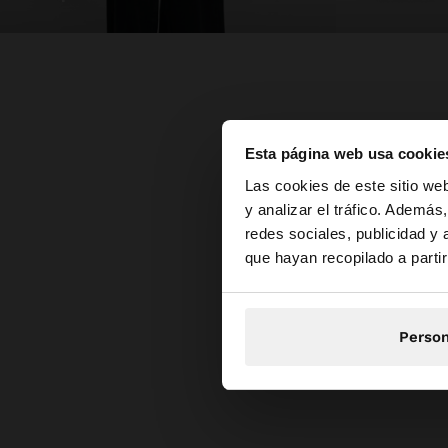
Esta página web usa cookie
hola
Las cookies de este sitio we
y analizar el tráfico. Ademá
redes sociales, publicidad y
Estás accediendo a 
que hayan recopilado a parti
Person