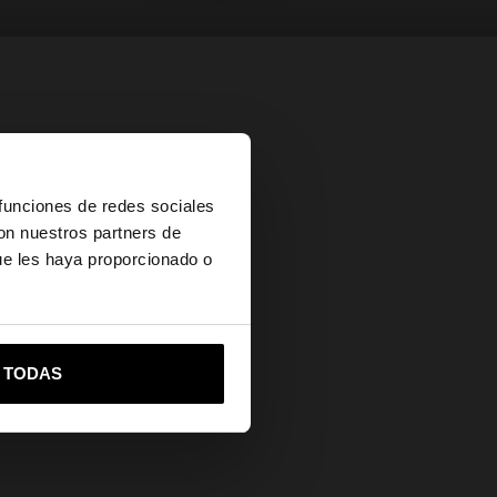
×
 funciones de redes sociales
con nuestros partners de
ue les haya proporcionado o
vame a United States
R TODAS