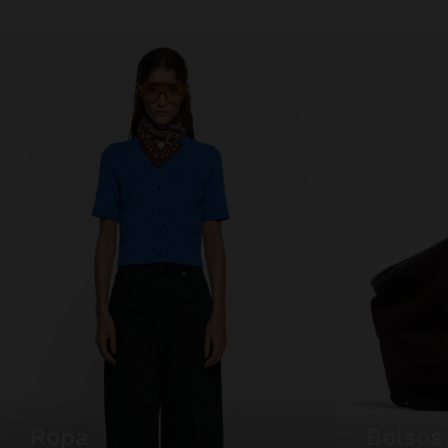
ropa
bolsos