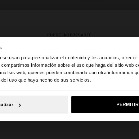
PUEDE INTERESARTE
s
Novedades
Bolsos
Ropa
b se usan para personalizar el contenido y los anuncios, ofrecer
Bisutería
Zapatos
Carteras
s, compartimos información sobre el uso que haga del sitio web 
Relojes
Personalizables
Accesorios
 análisis web, quienes pueden combinarla con otra información q
la web de España. ¿Quieres ir a la web de United States?
r del uso que haya hecho de sus servicios.
No, continuar en la web de España
Sí, llé
alizar
PERMITI
Parfois
SALE_IE
Jewellery
Acero inoxidable
view all