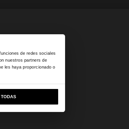
×
 funciones de redes sociales
con nuestros partners de
ue les haya proporcionado o
vame a United States
R TODAS