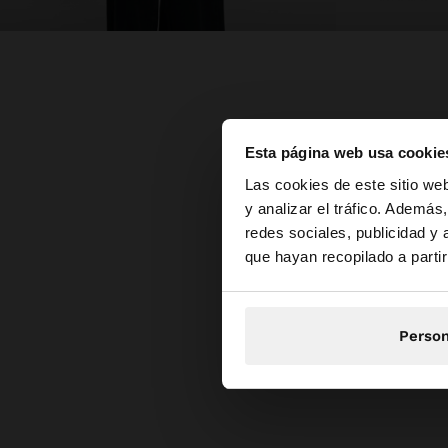
Esta página web usa cookie
hola
Las cookies de este sitio we
y analizar el tráfico. Ademá
redes sociales, publicidad y
Estás accediendo a 
que hayan recopilado a parti
Person