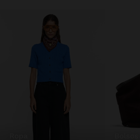
ropa
bolsos