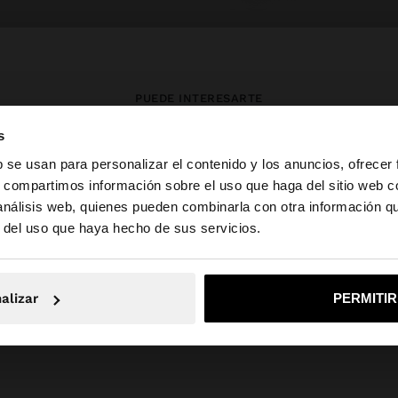
PUEDE INTERESARTE
s
Novedades
Bolsos
Ropa
b se usan para personalizar el contenido y los anuncios, ofrecer
Bisutería
Zapatos
Carteras
s, compartimos información sobre el uso que haga del sitio web 
Relojes
Personalizables
Accesorios
 análisis web, quienes pueden combinarla con otra información q
la web de España. ¿Quieres ir a la web de United States?
r del uso que haya hecho de sus servicios.
No, continuar en la web de España
Sí, llé
alizar
PERMITI
Parfois
SALE_IE
Jewellery
Acero inoxidable
bracelets