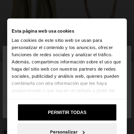
Esta página web usa cookies
Las cookies de este sitio web se usan para
×
personalizar el contenido y los anuncios, ofrecer
hola
zapatos
bisutería
funciones de redes sociales y analizar el tráfico.
Además, compartimos información sobre el uso que
haga del sitio web con nuestros partners de redes
Estás accediendo a la web de España. ¿Quieres ir a
sociales, publicidad y análisis web, quienes pueden
la web de United States?
combinarla con otra información que les haya
PUEDE INTERESARTE
proporcionado o que hayan recopilado a partir del
Novedades
Bolsos
uso que haya hecho de sus servicios.
No, continuar en la web
Sí, llévame a
Ropa
Bisutería
de España
United States
Zapatos
Carteras
PERMITIR TODAS
Relojes
Personalizables
Accesorios
Personalizar