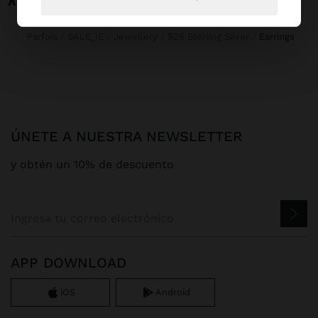
Parfois
SALE_IE
Jewellery
925 Sterling Silver
earrings
ÚNETE A NUESTRA NEWSLETTER
y obtén un 10% de descuento
APP DOWNLOAD
iOS
Android