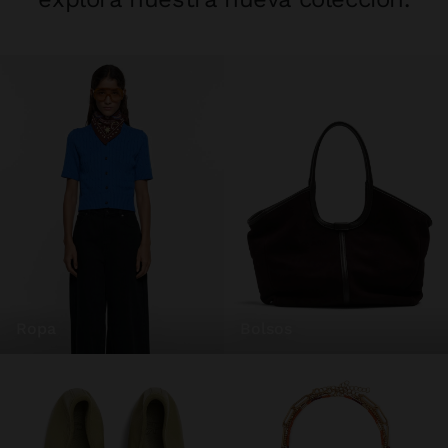
ropa
bolsos