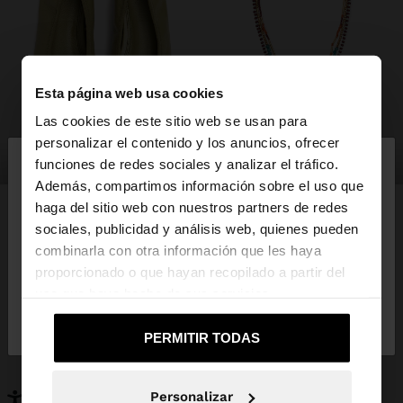
Esta página web usa cookies
Las cookies de este sitio web se usan para
×
personalizar el contenido y los anuncios, ofrecer
hola
zapatos
bisutería
funciones de redes sociales y analizar el tráfico.
Además, compartimos información sobre el uso que
haga del sitio web con nuestros partners de redes
Estás accediendo a la web de España. ¿Quieres ir a
sociales, publicidad y análisis web, quienes pueden
la web de United States?
combinarla con otra información que les haya
PUEDE INTERESARTE
proporcionado o que hayan recopilado a partir del
Novedades
Bolsos
uso que haya hecho de sus servicios.
No, continuar en la web
Sí, llévame a
Ropa
Bisutería
de España
United States
Zapatos
Carteras
PERMITIR TODAS
Relojes
Personalizables
Accesorios
Personalizar