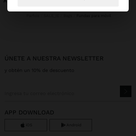
Parfois
SALE_IE
Bags
fundas para móvil
ÚNETE A NUESTRA NEWSLETTER
y obtén un 10% de descuento
APP DOWNLOAD
iOS
Android