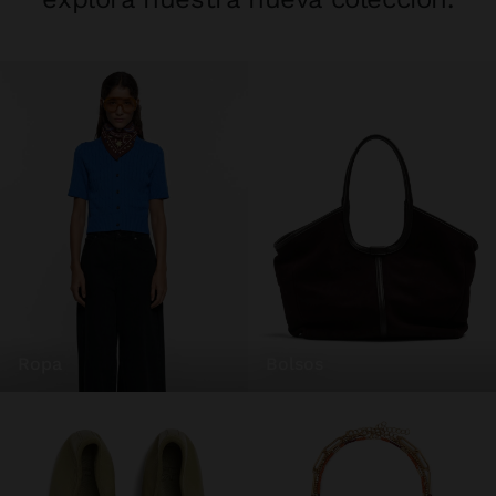
ropa
bolsos