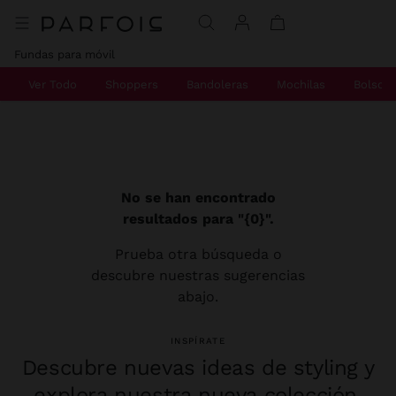
Fundas para móvil
Ver Todo
Shoppers
Bandoleras
Mochilas
Bolsos
No se han encontrado
resultados para "{0}".
Prueba otra búsqueda o
descubre nuestras sugerencias
abajo.
INSPÍRATE
Descubre nuevas ideas de styling y
explora nuestra nueva colección.