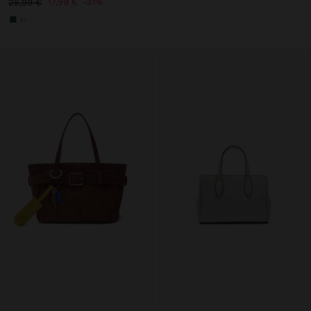
17,99 €
31%
25,99 €
+1