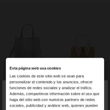
Esta página web usa cookies
Las cookies de este sitio web se usan para
×
personalizar el contenido y los anuncios, ofrecer
hola
funciones de redes sociales y analizar el tráfico.
Además, compartimos información sobre el uso que
haga del sitio web con nuestros partners de redes
Estás accediendo a la web de España. ¿Quieres ir a
sociales, publicidad y análisis web, quienes pueden
la web de United States?