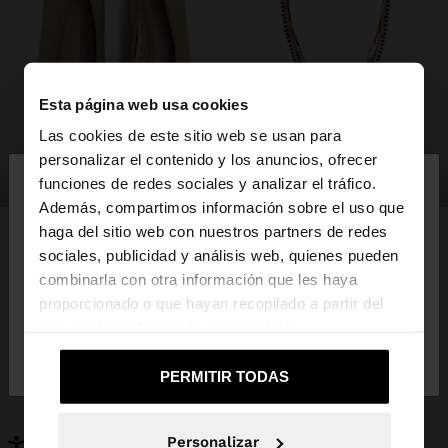
Esta página web usa cookies
Las cookies de este sitio web se usan para
×
personalizar el contenido y los anuncios, ofrecer
hola
zapatos
bisutería
funciones de redes sociales y analizar el tráfico.
Además, compartimos información sobre el uso que
haga del sitio web con nuestros partners de redes
Estás accediendo a la web de España. ¿Quieres ir a
sociales, publicidad y análisis web, quienes pueden
la web de United States?
combinarla con otra información que les haya
PUEDE INTERESARTE
proporcionado o que hayan recopilado a partir del
Novedades
Bolsos
uso que haya hecho de sus servicios.
No, continuar en la web
Sí, llévame a
Ropa
Bisutería
de España
United States
Zapatos
Carteras
PERMITIR TODAS
Relojes
Personalizables
Accesorios
Personalizar