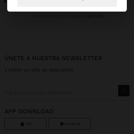
Parfois
SALE_HU
Shoes
ver todo
ÚNETE A NUESTRA NEWSLETTER
y obtén un 10% de descuento
APP DOWNLOAD
iOS
Android