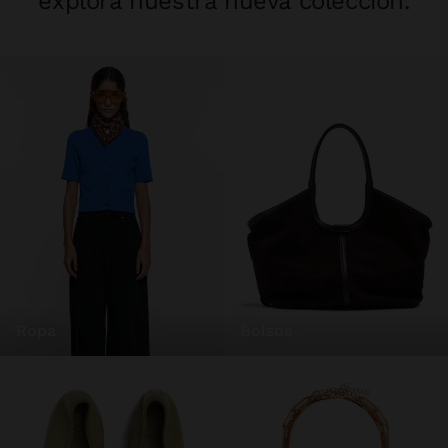
explora nuestra nueva colección.
ropa
bolsos