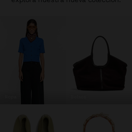
ropa
bolsos