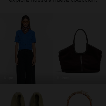
ropa
bolsos