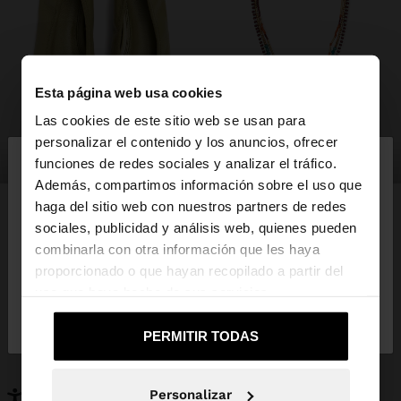
Esta página web usa cookies
Las cookies de este sitio web se usan para
×
personalizar el contenido y los anuncios, ofrecer
hola
zapatos
bisutería
funciones de redes sociales y analizar el tráfico.
Además, compartimos información sobre el uso que
haga del sitio web con nuestros partners de redes
Estás accediendo a la web de España. ¿Quieres ir a
sociales, publicidad y análisis web, quienes pueden
la web de United States?
combinarla con otra información que les haya
PUEDE INTERESARTE
proporcionado o que hayan recopilado a partir del
Novedades
Bolsos
uso que haya hecho de sus servicios.
No, continuar en la web
Sí, llévame a
Ropa
Bisutería
de España
United States
Zapatos
Carteras
PERMITIR TODAS
Relojes
Personalizables
Accesorios
Personalizar