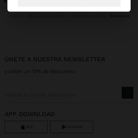
Parfois
SALE_HU
Jewellery
Acero inoxidable
necklaces
ÚNETE A NUESTRA NEWSLETTER
y obtén un 10% de descuento
APP DOWNLOAD
iOS
Android