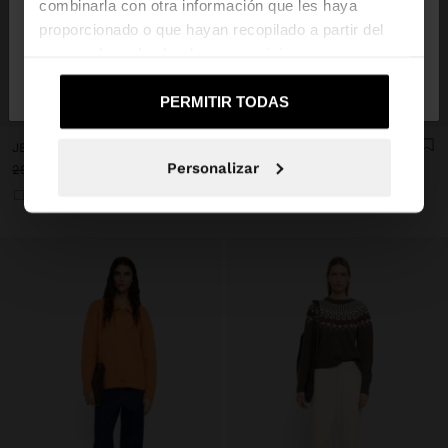
combinarla con otra información que les haya
proporcionado o que hayan recopilado a partir del
uso que haya hecho de sus servicios.
No, continuar en la web
Sí, llévame a
de España
United States
PERMITIR TODAS
+
+
JERSEY DE PUNTO CON BORDES CONTRASTANTES
JERSEY DE PUNTO 100% ALGODÓN
Personalizar
29,99 €
15,99 €
47%
35,99 €
15,99 €
56%
+1