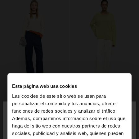
Esta página web usa cookies
Las cookies de este sitio web se usan para
×
personalizar el contenido y los anuncios, ofrecer
hola
funciones de redes sociales y analizar el tráfico.
Además, compartimos información sobre el uso que
haga del sitio web con nuestros partners de redes
Estás accediendo a la web de España. ¿Quieres ir a
sociales, publicidad y análisis web, quienes pueden
la web de United States?