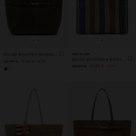
+
+
BOLSO SHOPPER GRABADO ANIMAL
New to sale
BOLSO SHOPPER A RAYAS EFECTO RAFIA CON BAMBÚ
29,99 €
15,99 €
47%
39,99 €
25,99 €
35%
+1