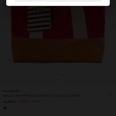
+
Personalized
BOLSO SHOPPER CONTRASTE CON COLGANTE
17,99 €
50%
35,99 €
+1