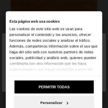
Esta página web usa cookies
Las cookies de este sitio web se usan para
×
personalizar el contenido y los anuncios, ofrecer
hola
funciones de redes sociales y analizar el tráfico.
Además, compartimos información sobre el uso que
haga del sitio web con nuestros partners de redes
Estás accediendo a la web de España. ¿Quieres ir a
sociales, publicidad y análisis web, quienes pueden
la web de United States?
combinarla con otra información que les haya
proporcionado o que hayan recopilado a partir del
uso que haya hecho de sus servicios.
No, continuar en la web
Sí, llévame a
de España
United States
PERMITIR TODAS
Personalizar