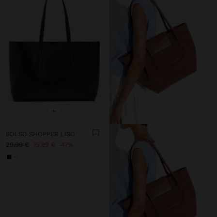
+
BOLSO SHOPPER LISO
29,99 €
15,99 €
47%
+1