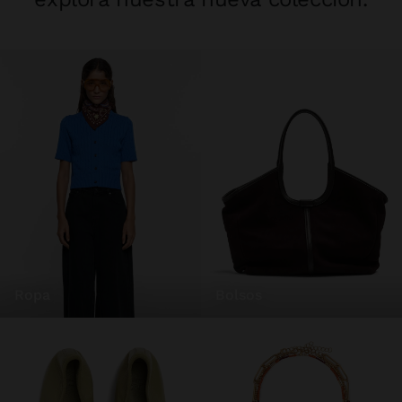
ropa
bolsos