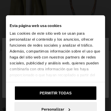
Esta página web usa cookies
Las cookies de este sitio web se usan para
×
personalizar el contenido y los anuncios, ofrecer
hola
zapatos
bisutería
funciones de redes sociales y analizar el tráfico.
Además, compartimos información sobre el uso que
haga del sitio web con nuestros partners de redes
Estás accediendo a la web de España. ¿Quieres ir a
sociales, publicidad y análisis web, quienes pueden
la web de United States?
combinarla con otra información que les haya
PUEDE INTERESARTE
proporcionado o que hayan recopilado a partir del
Novedades
Bolsos
uso que haya hecho de sus servicios.
No, continuar en la web
Sí, llévame a
Ropa
Bisutería
de España
United States
Zapatos
Carteras
PERMITIR TODAS
Relojes
Personalizables
Accesorios
Personalizar