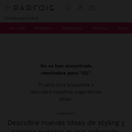
Fundas para móvil
Ver Todo
Shoppers
Bandoleras
Mochilas
Bolsos
No se han encontrado
resultados para "{0}".
Prueba otra búsqueda o
descubre nuestras sugerencias
abajo.
INSPÍRATE
Descubre nuevas ideas de styling y
explora nuestra nueva colección.