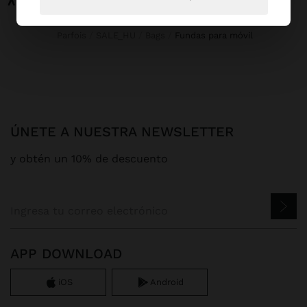
Parfois
SALE_HU
Bags
fundas para móvil
ÚNETE A NUESTRA NEWSLETTER
y obtén un 10% de descuento
APP DOWNLOAD
iOS
Android