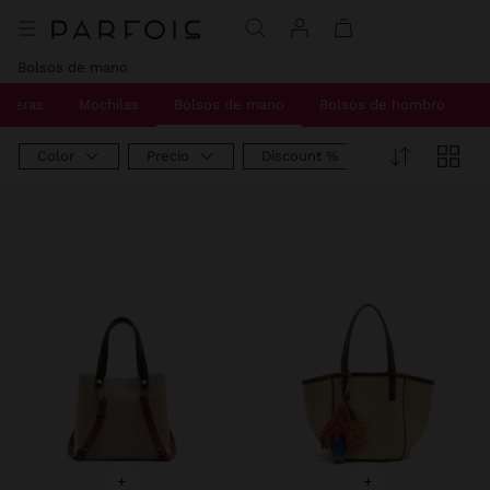
Precio rebajado de
A
Precio rebajado de
A
Precio rebajado de
A
Precio rebajado de
A
Precio rebajado de
A
Precio rebajado de
A
Precio rebajado de
A
Precio rebajado de
A
Precio rebajado de
A
Precio rebajado de
A
Precio rebajado de
A
Precio rebajado de
A
Precio rebajado de
A
Precio rebajado de
A
Precio rebajado de
A
Precio rebajado de
A
Precio rebajado de
A
Precio rebajado de
A
Precio rebajado de
A
Precio rebajado de
A
Precio rebajado de
A
Precio rebajado de
A
Precio rebajado de
A
Precio rebajado de
A
Precio rebajado de
A
Precio rebajado de
A
Precio rebajado de
A
Precio rebajado de
A
Precio rebajado de
A
Bolsos de mano
oleras
Mochilas
Bolsos de mano
Bolsos de hombro
V
Color
Precio
Discount %
+
+