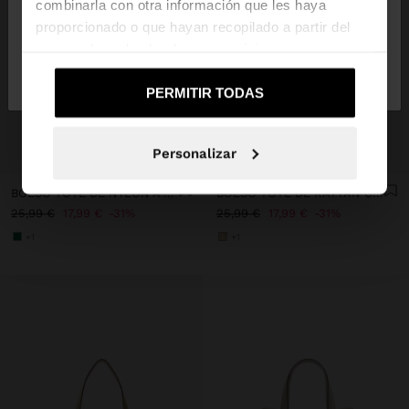
combinarla con otra información que les haya
proporcionado o que hayan recopilado a partir del
uso que haya hecho de sus servicios.
No, continuar en la web
Sí, llévame a
de España
United States
PERMITIR TODAS
+
+
Personalizar
BOLSO TOTE DE NYLON A RAYAS CON SOLAPA
BOLSO TOTE DE RATTAN CON ASA TRENZADA
25,99 €
17,99 €
31%
25,99 €
17,99 €
31%
+1
+1