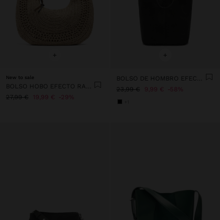
+
+
New to sale
BOLSO DE HOMBRO EFECTO PIEL
BOLSO HOBO EFECTO RAFIA
23,99 €
9,99 €
58%
27,99 €
19,99 €
29%
+1