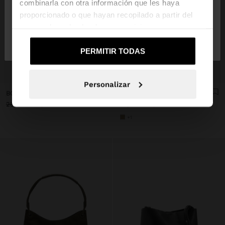
combinarla con otra información que les haya
proporcionado o que hayan recopilado a partir del
uso que haya hecho de sus servicios.
No, continuar en la web
Sí, llévame a
de España
United States
PERMITIR TODAS
+
+
Personalizar
BOLSO BOMBONERA EFECTO RAFIA CON PENDURO M
BOLSO DE MANO REDONDEADO EFECTO RAFIA L
25,99 €
15,99 €
38%
29,99 €
17,99 €
40%
+1