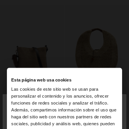
Esta página web usa cookies
Las cookies de este sitio web se usan para
×
personalizar el contenido y los anuncios, ofrecer
hola
funciones de redes sociales y analizar el tráfico.
Además, compartimos información sobre el uso que
haga del sitio web con nuestros partners de redes
Estás accediendo a la web de España. ¿Quieres ir a
sociales, publicidad y análisis web, quienes pueden
la web de United States?