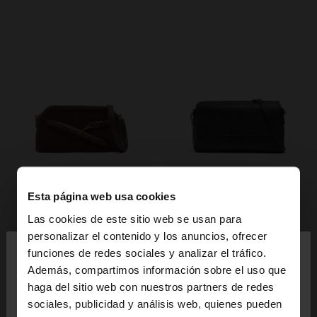
Esta página web usa cookies
Las cookies de este sitio web se usan para
×
personalizar el contenido y los anuncios, ofrecer
hola
funciones de redes sociales y analizar el tráfico.
Además, compartimos información sobre el uso que
haga del sitio web con nuestros partners de redes
Estás accediendo a la web de España. ¿Quieres ir a
sociales, publicidad y análisis web, quienes pueden
la web de United States?