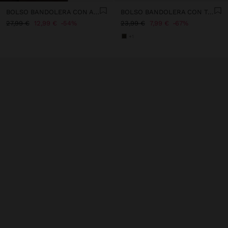
BOLSO BANDOLERA CON ABAS CRUZADAS
BOLSO BANDOLERA CON TACHUELAS Y FLECOS
27,99 €
12,99 €
54%
23,99 €
7,99 €
67%
+1