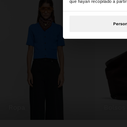
que hayan recopilado a parti
Person
ropa
bolsos