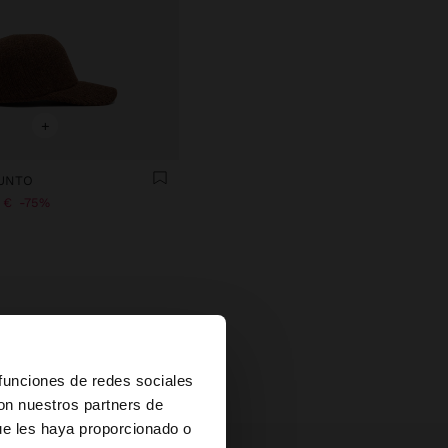
+
UNTO
 €
75%
uestra nueva
×
 funciones de redes sociales
con nuestros partners de
ue les haya proporcionado o