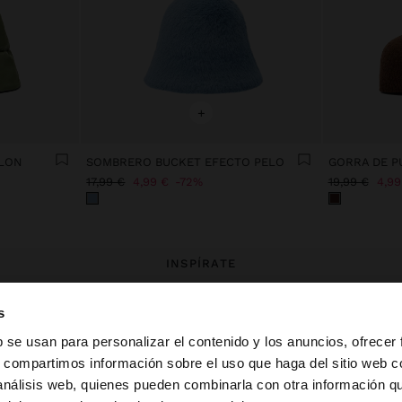
+
YLON
SOMBRERO BUCKET EFECTO PELO
GORRA DE P
17,99 €
4,99 €
72%
19,99 €
4,99
INSPÍRATE
evas ideas de styling y explora n
s
colección.
b se usan para personalizar el contenido y los anuncios, ofrecer
s, compartimos información sobre el uso que haga del sitio web 
 análisis web, quienes pueden combinarla con otra información q
la web de España. ¿Quieres ir a la web de United States?