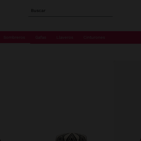
Buscar
Sombreros
Gafas
Llaveros
Cinturones