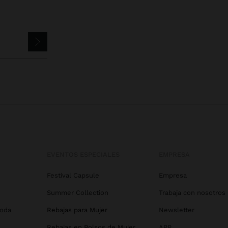
EVENTOS ESPECIALES
EMPRESA
Festival Capsule
Empresa
Summer Collection
Trabaja con nosotros
Boda
Rebajas para Mujer
Newsletter
Rebajas en Bolsos de Mujer
APP