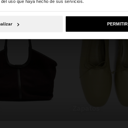
r del uso que haya hecho de sus servicios.
No, continuar en la web de España
Sí, llé
alizar
PERMITI
zapatos