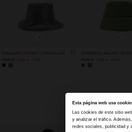
+
+
SOMBRERO BUCKET CHAROLADO
SOMBRERO BUCKET DE N
17,99 €
4,99 €
72%
17,99 €
4,99 €
72%
Descubre nu
Esta página web usa cookie
hola
Las cookies de este sitio we
y analizar el tráfico. Ademá
redes sociales, publicidad y
Estás accediendo a 