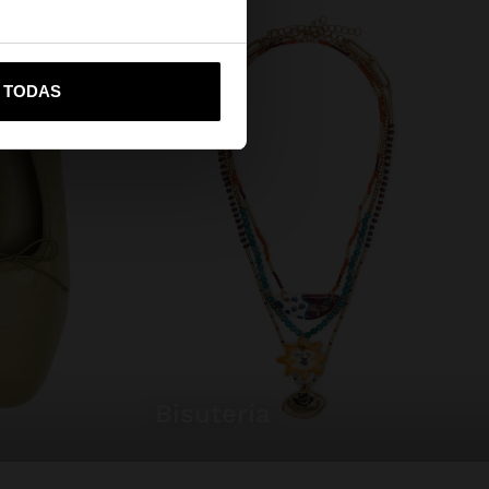
vame a United States
R TODAS
bisutería