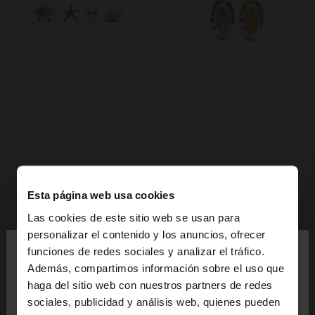
Esta página web usa cookies
Las cookies de este sitio web se usan para
×
personalizar el contenido y los anuncios, ofrecer
hola
funciones de redes sociales y analizar el tráfico.
Además, compartimos información sobre el uso que
haga del sitio web con nuestros partners de redes
Estás accediendo a la web de España. ¿Quieres ir a
sociales, publicidad y análisis web, quienes pueden
la web de United States?
+
+