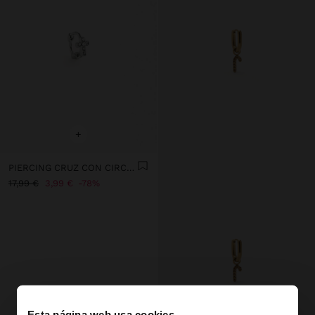
+
PIERCING CRUZ CON CIRCONITAS - ACERO INOXIDABLE
17,99 €
3,99 €
78%
Esta página web usa cookies