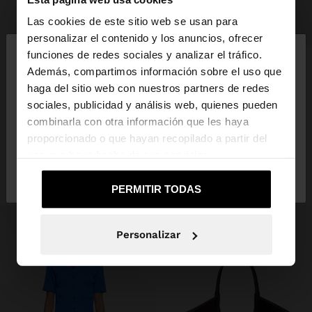
Las cookies de este sitio web se usan para
+
×
personalizar el contenido y los anuncios, ofrecer
hola
funciones de redes sociales y analizar el tráfico.
ARGOLLA INDIVIDUAL CON BASTÓN DE NAVIDAD - ACERO INOXIDABLE
Además, compartimos información sobre el uso que
7,99 €
3,99 €
50%
haga del sitio web con nuestros partners de redes
Estás accediendo a la web de España. ¿Quieres ir a
sociales, publicidad y análisis web, quienes pueden
la web de United States?
combinarla con otra información que les haya
INSPÍRATE
proporcionado o que hayan recopilado a partir del
Descubre nuevas ideas de styling y
uso que haya hecho de sus servicios.
No, continuar en la web
Sí, llévame a
explora nuestra nueva colección.
de España
United States
PERMITIR TODAS
Personalizar