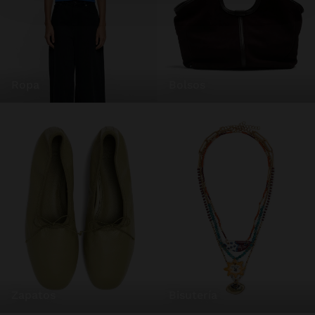
ropa
bolsos
zapatos
bisutería