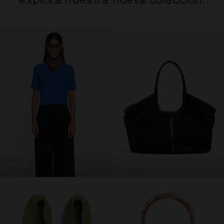
ropa
bolsos