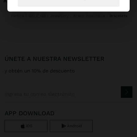
Parfois
SALE_GB
Jewellery
Acero inoxidable
bracelets
ÚNETE A NUESTRA NEWSLETTER
y obtén un 10% de descuento
APP DOWNLOAD
iOS
Android