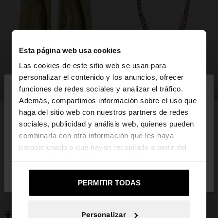
Esta página web usa cookies
Las cookies de este sitio web se usan para
×
personalizar el contenido y los anuncios, ofrecer
hola
zapatos
bisutería
funciones de redes sociales y analizar el tráfico.
Además, compartimos información sobre el uso que
haga del sitio web con nuestros partners de redes
Estás accediendo a la web de España. ¿Quieres ir a
sociales, publicidad y análisis web, quienes pueden
la web de United States?
combinarla con otra información que les haya
PUEDE INTERESARTE
proporcionado o que hayan recopilado a partir del
Novedades
Bolsos
uso que haya hecho de sus servicios.
No, continuar en la web
Sí, llévame a
Ropa
Bisutería
de España
United States
Zapatos
Carteras
PERMITIR TODAS
Relojes
Personalizables
Accesorios
Personalizar