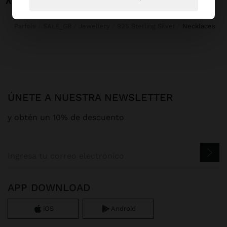
Parfois
SALE_GB
Jewellery
925 Sterling Silver
necklaces
ÚNETE A NUESTRA NEWSLETTER
y obtén un 10% de descuento
APP DOWNLOAD
iOS
Android