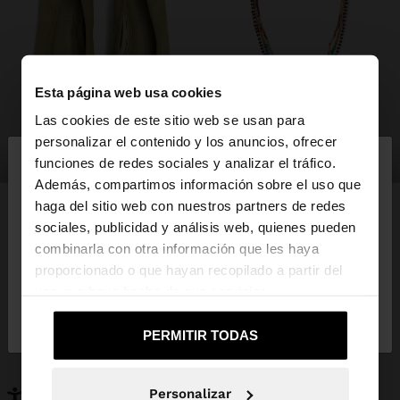
Esta página web usa cookies
Las cookies de este sitio web se usan para
×
personalizar el contenido y los anuncios, ofrecer
hola
zapatos
bisutería
funciones de redes sociales y analizar el tráfico.
Además, compartimos información sobre el uso que
haga del sitio web con nuestros partners de redes
Estás accediendo a la web de España. ¿Quieres ir a
sociales, publicidad y análisis web, quienes pueden
la web de United States?
combinarla con otra información que les haya
PUEDE INTERESARTE
proporcionado o que hayan recopilado a partir del
Novedades
Bolsos
uso que haya hecho de sus servicios.
No, continuar en la web
Sí, llévame a
Ropa
Bisutería
de España
United States
Zapatos
Carteras
PERMITIR TODAS
Relojes
Personalizables
Accesorios
Personalizar