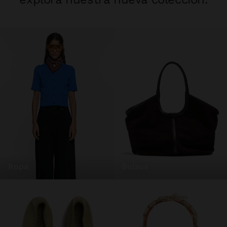
ropa
bolsos