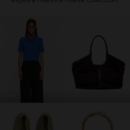
ropa
bolsos