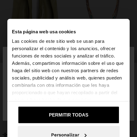
Esta página web usa cookies
Las cookies de este sitio web se usan para
×
personalizar el contenido y los anuncios, ofrecer
hola
zapatos
bisutería
funciones de redes sociales y analizar el tráfico.
Además, compartimos información sobre el uso que
haga del sitio web con nuestros partners de redes
Estás accediendo a la web de España. ¿Quieres ir a
sociales, publicidad y análisis web, quienes pueden
la web de United States?
combinarla con otra información que les haya
PUEDE INTERESARTE
proporcionado o que hayan recopilado a partir del
Novedades
Bolsos
uso que haya hecho de sus servicios.
No, continuar en la web
Sí, llévame a
Ropa
Bisutería
de España
United States
Zapatos
Carteras
PERMITIR TODAS
Relojes
Personalizables
Accesorios
Personalizar