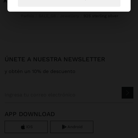
Parfois
SALE_GB
Jewellery
925 sterling silver
ÚNETE A NUESTRA NEWSLETTER
y obtén un 10% de descuento
APP DOWNLOAD
iOS
Android