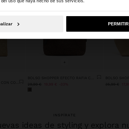
r del uso que haya hecho de sus servicios.
No, continuar en la web de España
Sí, llé
alizar
PERMITI
+
BOLSO SHOPPER EFECTO RAFIA CON COLGANTE
BOLSO SHOPPER DE RAFIA CON COLGANTE DE ELEFANTE
29,99 €
19,99 €
33%
35,99 €
17,9
INSPÍRATE
evas ideas de styling y explora n