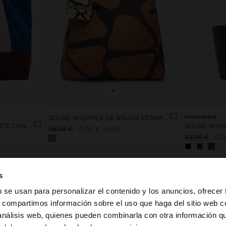
+
BOLSO SHOPPER DE NYLON ESTAMPADO CON COLGANTE
Personalized
BOLSO SHOPPER CONTRASTE CON COLGANTE
35,99 €
15,99 €
56%
23,99 €
12,
s
b se usan para personalizar el contenido y los anuncios, ofrecer
s, compartimos información sobre el uso que haga del sitio web 
 análisis web, quienes pueden combinarla con otra información q
la web de España. ¿Quieres ir a la web de United States?