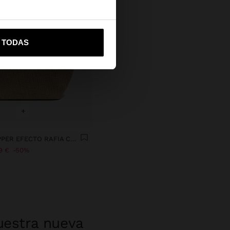
vame a United States
R TODAS
+
BOLSO SHOPPER EFECTO RAFIA CON SOLAPA
9 €
50%
uestra nueva