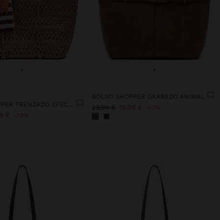
+
+
BOLSO SHOPPER GRABADO ANIMAL
BOLSO SHOPPER TRENZADO EFECTO RAFIA
29,99 €
15,99 €
47%
99 €
39%