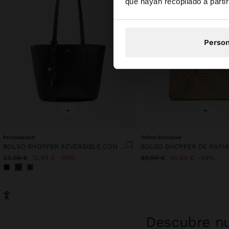
que hayan recopilado a parti
Person
+
+
Personalized
Online Exclusive
BOLSO SHOPPER REVERSIBLE CON BOLSA EXTRAÍBLE M
23,99 €
12,99 €
46%
89,99 €
45,99 €
49%
Descubre nu