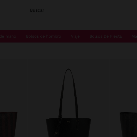
Buscar
 de mano
Bolsos de hombro
Viaje
Bolsos De Fiesta
Ma