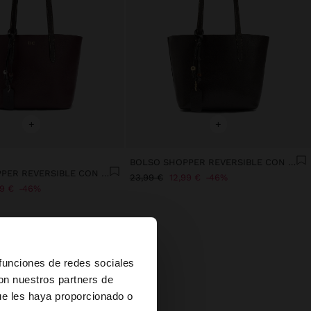
+
+
BOLSO SHOPPER REVERSIBLE CON BOLSA EXTRAÍBLE M
BOLSO SHOPPER REVERSIBLE CON BOLSA EXTRAÍBLE M
23,99 €
12,99 €
46%
99 €
46%
×
 funciones de redes sociales
con nuestros partners de
ue les haya proporcionado o