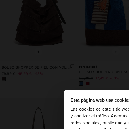
+
+
BOLSO SHOPPER DE PIEL CON VOLANTES
Personalized
79,99 €
45,99 €
43%
35,99 €
17,99 €
50%
Esta página web usa cookie
hola
Las cookies de este sitio we
y analizar el tráfico. Ademá
redes sociales, publicidad y
Estás accediendo a 