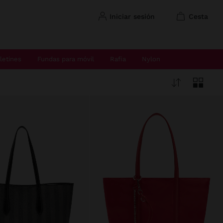
iniciar sesión
cesta
letines
Fundas para móvil
Rafia
Nylon