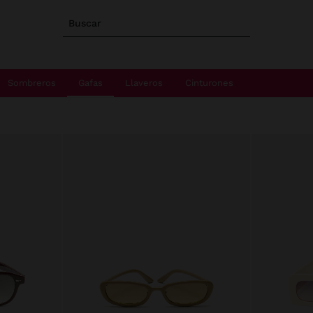
Buscar
Sombreros
Gafas
Llaveros
Cinturones