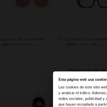
+
+
GAFAS DE SOL CUADRADAS
GAFAS DE SOL CUADRADA
12,99 €
5,99 €
54%
15,99 €
4,99 €
69%
Descubre nu
Esta página web usa cookie
hola
Las cookies de este sitio we
y analizar el tráfico. Ademá
redes sociales, publicidad y
Estás accediendo a 
que hayan recopilado a parti