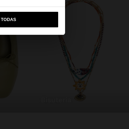
vame a United States
R TODAS
bisutería