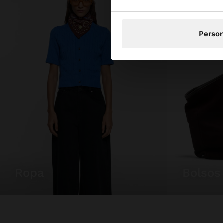
Person
ropa
bolsos