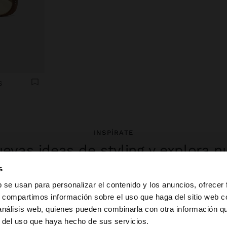
S
INSPÍRATE
evas ideas de styling y explora n
colección.
s
b se usan para personalizar el contenido y los anuncios, ofrecer
s, compartimos información sobre el uso que haga del sitio web 
 análisis web, quienes pueden combinarla con otra información q
la web de España. ¿Quieres ir a la web de United States?
r del uso que haya hecho de sus servicios.