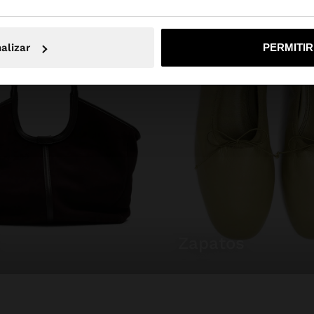
No, continuar en la web de España
Sí, llé
alizar
PERMITI
zapatos