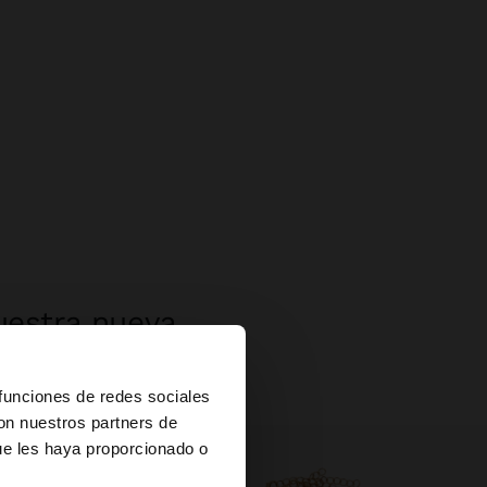
uestra nueva
×
 funciones de redes sociales
con nuestros partners de
ue les haya proporcionado o