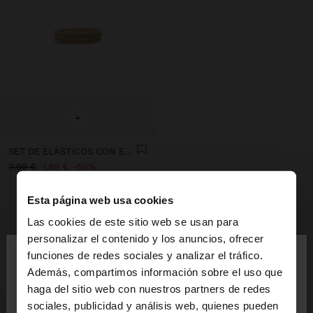
+
SET DE ELÁSTICOS CON EFECTO TORCIDO
3,99 €
1,99 €
50%
Esta página web usa cookies
INSPÍRATE
Las cookies de este sitio web se usan para
Descubre nuevas ideas de styling y
×
personalizar el contenido y los anuncios, ofrecer
hola
explora nuestra nueva colección.
funciones de redes sociales y analizar el tráfico.
Además, compartimos información sobre el uso que
haga del sitio web con nuestros partners de redes
Estás accediendo a la web de España. ¿Quieres ir a
sociales, publicidad y análisis web, quienes pueden
la web de United States?