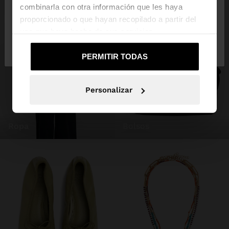
combinarla con otra información que les haya
proporcionado o que hayan recopilado a partir del
uso que haya hecho de sus servicios.
No, continuar en la web
Sí, llévame a
de España
United States
PERMITIR TODAS
Personalizar
ropa
bolsos