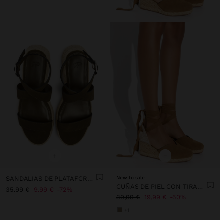
+
+
SANDALIAS DE PLATAFORMA CON HEBILLA
New to sale
CUÑAS DE PIEL CON TIRAS EN EL TOBILLO
35,99 €
9,99 €
72%
39,99 €
19,99 €
50%
+1