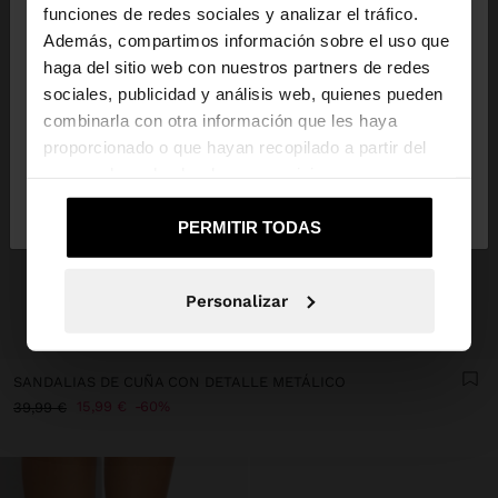
×
hola
funciones de redes sociales y analizar el tráfico.
Además, compartimos información sobre el uso que
haga del sitio web con nuestros partners de redes
Estás accediendo a la web de España. ¿Quieres ir a
sociales, publicidad y análisis web, quienes pueden
la web de United States?
combinarla con otra información que les haya
proporcionado o que hayan recopilado a partir del
uso que haya hecho de sus servicios.
No, continuar en la web
Sí, llévame a
de España
United States
PERMITIR TODAS
Personalizar
+
SANDALIAS DE CUÑA CON DETALLE METÁLICO
15,99 €
60%
39,99 €