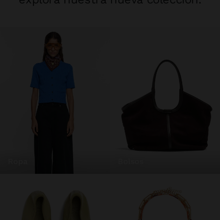
ropa
bolsos