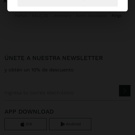
Parfois
SALE_DE
Jewellery
Acero inoxidable
rings
ÚNETE A NUESTRA NEWSLETTER
y obtén un 10% de descuento
APP DOWNLOAD
iOS
Android