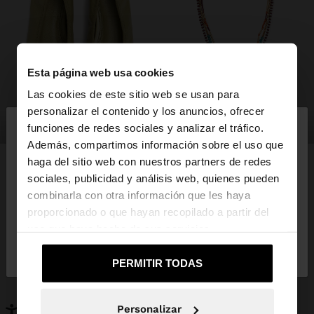
Esta página web usa cookies
Las cookies de este sitio web se usan para
×
personalizar el contenido y los anuncios, ofrecer
hola
zapatos
bisutería
funciones de redes sociales y analizar el tráfico.
Además, compartimos información sobre el uso que
haga del sitio web con nuestros partners de redes
Estás accediendo a la web de España. ¿Quieres ir a
sociales, publicidad y análisis web, quienes pueden
la web de United States?
combinarla con otra información que les haya
PUEDE INTERESARTE
proporcionado o que hayan recopilado a partir del
Novedades
Bolsos
uso que haya hecho de sus servicios.
No, continuar en la web
Sí, llévame a
Ropa
Bisutería
de España
United States
Zapatos
Carteras
PERMITIR TODAS
Relojes
Personalizables
Accesorios
Personalizar