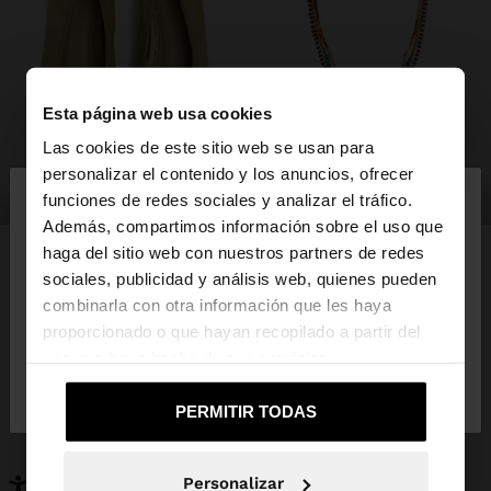
Esta página web usa cookies
Las cookies de este sitio web se usan para
×
personalizar el contenido y los anuncios, ofrecer
hola
zapatos
bisutería
funciones de redes sociales y analizar el tráfico.
Además, compartimos información sobre el uso que
haga del sitio web con nuestros partners de redes
Estás accediendo a la web de España. ¿Quieres ir a
sociales, publicidad y análisis web, quienes pueden
la web de United States?
combinarla con otra información que les haya
PUEDE INTERESARTE
proporcionado o que hayan recopilado a partir del
Novedades
Bolsos
uso que haya hecho de sus servicios.
No, continuar en la web
Sí, llévame a
Ropa
Bisutería
de España
United States
Zapatos
Carteras
PERMITIR TODAS
Relojes
Personalizables
Accesorios
Personalizar