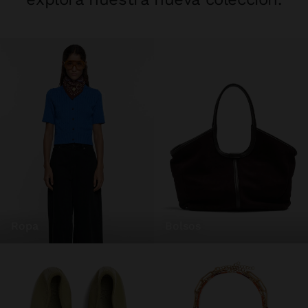
ropa
bolsos