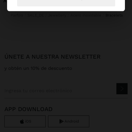
Parfois
SALE_DE
Jewellery
Acero inoxidable
bracelets
ÚNETE A NUESTRA NEWSLETTER
y obtén un 10% de descuento
APP DOWNLOAD
iOS
Android