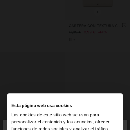
+
CARTERA CON TEXTURA Y ASA DE CORDÓN
17,99 €
9,99 €
44%
+1
Esta página web usa cookies
Las cookies de este sitio web se usan para
×
personalizar el contenido y los anuncios, ofrecer
hola
funciones de redes sociales y analizar el tráfico.